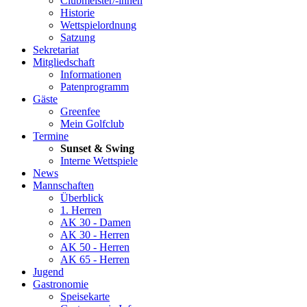
Clubmeister/-innen
Historie
Wettspielordnung
Satzung
Sekretariat
Mitgliedschaft
Informationen
Patenprogramm
Gäste
Greenfee
Mein Golfclub
Termine
Sunset & Swing
Interne Wettspiele
News
Mannschaften
Überblick
1. Herren
AK 30 - Damen
AK 30 - Herren
AK 50 - Herren
AK 65 - Herren
Jugend
Gastronomie
Speisekarte