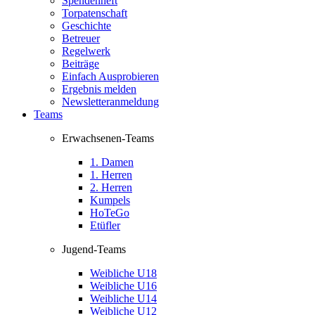
Spendenheft
Torpatenschaft
Geschichte
Betreuer
Regelwerk
Beiträge
Einfach Ausprobieren
Ergebnis melden
Newsletteranmeldung
Teams
Erwachsenen-Teams
1. Damen
1. Herren
2. Herren
Kumpels
HoTeGo
Etüfler
Jugend-Teams
Weibliche U18
Weibliche U16
Weibliche U14
Weibliche U12