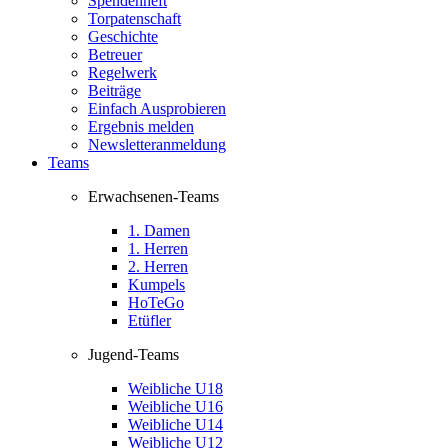
Spendenheft
Torpatenschaft
Geschichte
Betreuer
Regelwerk
Beiträge
Einfach Ausprobieren
Ergebnis melden
Newsletteranmeldung
Teams
Erwachsenen-Teams
1. Damen
1. Herren
2. Herren
Kumpels
HoTeGo
Etüfler
Jugend-Teams
Weibliche U18
Weibliche U16
Weibliche U14
Weibliche U12