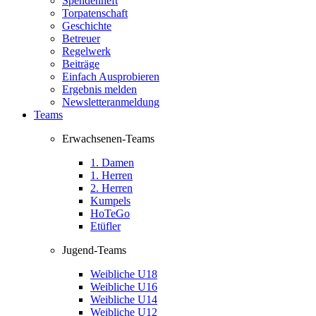
Spendenheft
Torpatenschaft
Geschichte
Betreuer
Regelwerk
Beiträge
Einfach Ausprobieren
Ergebnis melden
Newsletteranmeldung
Teams
Erwachsenen-Teams
1. Damen
1. Herren
2. Herren
Kumpels
HoTeGo
Etüfler
Jugend-Teams
Weibliche U18
Weibliche U16
Weibliche U14
Weibliche U12