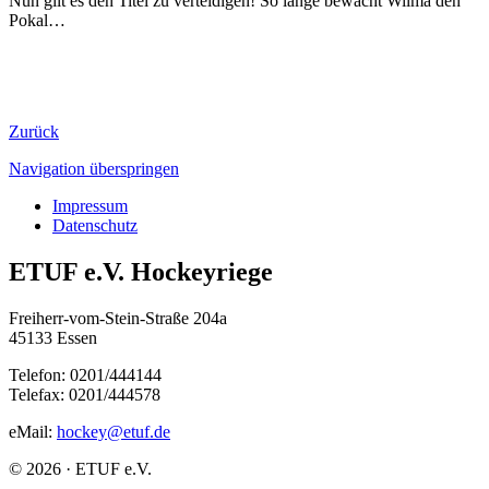
Nun gilt es den Titel zu verteidigen! So lange bewacht Wilma den
Pokal…
Zurück
Navigation überspringen
Impressum
Datenschutz
ETUF e.V. Hockeyriege
Freiherr-vom-Stein-Straße 204a
45133 Essen
Telefon: 0201/444144
Telefax: 0201/444578
eMail:
hockey@etuf.de
© 2026 · ETUF e.V.