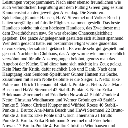
Leistungen vorprogrammiert. Nach einer ebenso freundlichen wie
auch verbindlichen Begrüßung auf dem Putting-Green ging es zum
Kanonenstart an den jeweiligen Abschlag. Die Senioren-
Spielleitung (Gunter Hansen, HaWi Stremmel und Volker Busch)
hatten sorgfältig und fair die Flights zusammen gestellt. Das beste
Handicap spielte mit dem höchsten Handicap, das Zweitbeste mit
dem Zweithöchsten usw. So war absolute Chancengleichheit
gegeben. Die ganze Angelegenheit gestaltete sich äußerst spannend.
Wer denn gedacht hatte, ein bestimmter Flight würde gnadenlos
davonziehen, der sah sich getäuscht. Es wurde sehr gut gespielt und
gescort. Nachher im Clubhaus, das Auge wurde wie immer reichlich
verwöhnt und für alle Anstrengungen belohnt, genoss man das
Angebot der Küche. Und diese hatte sich mächtig ins Zeug gelegt.
Kein Platz für Kritik, dafür reichlich Lob und Dank. Nach dem
Hauptgang kam Senioren-Spielführer Gunter Hansen zur Sache.
Zusammen mit Herrn Nolte belohnte er die Sieger: 1. Netto: Elke
Pohle und Ulrich Thiemann 44 Stablf.-Punkte 2. Netto: Ana-Maria
Busch und HaWi Stremmel 42 Stablf.-Punkte 3. Netto: Erika
Brinkmann-Stremmel und Friedhelm Nowak 41 Stablf.-Punkte 4.
Netto: Christina Windhausen und Werner Gröninger 40 Stablf.-
Punkte 5. Netto: Christel Küpper und Wilfried Roese 40 Stablf.-
Punkte 1. Brutto: Ana-Maria Busch und HaWi Stremmel 22 Brutto-
Punkte 2. Brutto: Elke Pohle und Ulrich Thiemann 21 Brutto-
Punkte 3. Brutto: Erika Brinkmann-Stremmel und Friedhelm
Nowak 17 Brutto-Punkte 4. Brutto: Christina Windhausen und