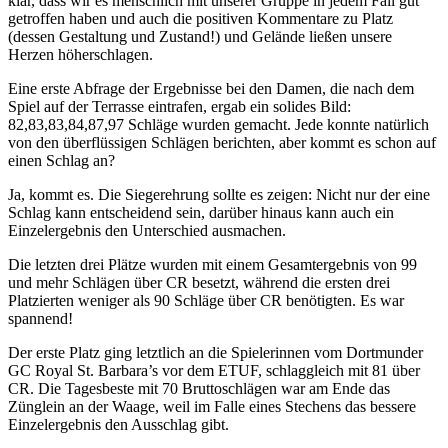
klar, dass wir es menschlich mit unserer Gruppe in jedem Fall gut
getroffen haben und auch die positiven Kommentare zu Platz
(dessen Gestaltung und Zustand!) und Gelände ließen unsere
Herzen höherschlagen.
Eine erste Abfrage der Ergebnisse bei den Damen, die nach dem
Spiel auf der Terrasse eintrafen, ergab ein solides Bild:
82,83,83,84,87,97 Schläge wurden gemacht. Jede konnte natürlich
von den überflüssigen Schlägen berichten, aber kommt es schon auf
einen Schlag an?
Ja, kommt es. Die Siegerehrung sollte es zeigen: Nicht nur der eine
Schlag kann entscheidend sein, darüber hinaus kann auch ein
Einzelergebnis den Unterschied ausmachen.
Die letzten drei Plätze wurden mit einem Gesamtergebnis von 99
und mehr Schlägen über CR besetzt, während die ersten drei
Platzierten weniger als 90 Schläge über CR benötigten. Es war
spannend!
Der erste Platz ging letztlich an die Spielerinnen vom Dortmunder
GC Royal St. Barbara’s vor dem ETUF, schlaggleich mit 81 über
CR. Die Tagesbeste mit 70 Bruttoschlägen war am Ende das
Zünglein an der Waage, weil im Falle eines Stechens das bessere
Einzelergebnis den Ausschlag gibt.