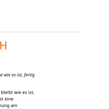
CH
 wie es ist, fertig
leibt wie es ist,
st eine
fnung am