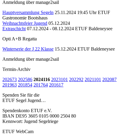
Anmeldung über manage2sail
Hauptversammlung Segeln
25.11.2024 19:45 Uhr
ETUF
Gastronomie Bootshaus
Weihnachtsfeier Jugend
05.12.2024
Extraschicht
07.12.2024 - 08.12.2024
ETUF Baldeneysee
Opti A+B Regatta
Winterserie der J 22 Klasse
15.12.2024
ETUF Baldeneysee
Anmeldung über manage2sail
Termin-Archiv
2026
73
2025
86
2024
116
2023
101
2022
92
2021
101
2020
87
2019
63
2018
54
2017
64
2016
17
Spenden Sie für die
ETUF Segel Jugend…
Spendenkonto ETUF e.V.
IBAN DE95 3605 0105 0000 2504 80
Kennwort: Jugend Segelriege
ETUF WebCam