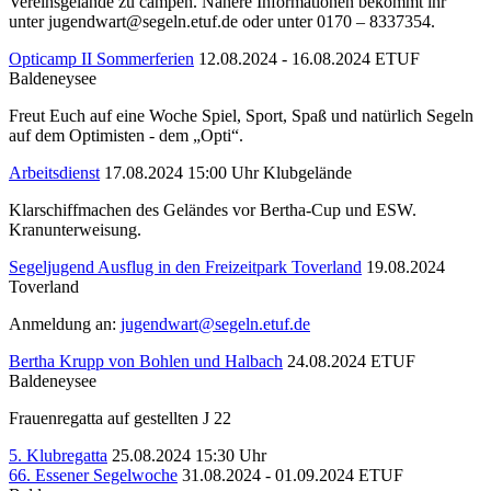
Vereinsgelände zu campen. Nähere Informationen bekommt ihr
unter jugendwart@segeln.etuf.de oder unter 0170 – 8337354.
Opticamp II Sommerferien
12.08.2024 - 16.08.2024
ETUF
Baldeneysee
Freut Euch auf eine Woche Spiel, Sport, Spaß und natürlich Segeln
auf dem Optimisten - dem „Opti“.
Arbeitsdienst
17.08.2024 15:00 Uhr
Klubgelände
Klarschiffmachen des Geländes vor Bertha-Cup und ESW.
Kranunterweisung.
Segeljugend Ausflug in den Freizeitpark Toverland
19.08.2024
Toverland
Anmeldung an:
jugendwart@segeln.etuf.de
Bertha Krupp von Bohlen und Halbach
24.08.2024
ETUF
Baldeneysee
Frauenregatta auf gestellten J 22
5. Klubregatta
25.08.2024 15:30 Uhr
66. Essener Segelwoche
31.08.2024 - 01.09.2024
ETUF