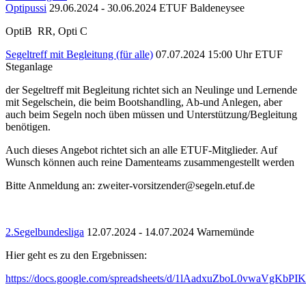
Optipussi
29.06.2024 - 30.06.2024
ETUF Baldeneysee
OptiB RR, Opti C
Segeltreff mit Begleitung (für alle)
07.07.2024 15:00 Uhr
ETUF
Steganlage
der Segeltreff mit Begleitung richtet sich an Neulinge und Lernende
mit Segelschein, die beim Bootshandling, Ab-und Anlegen, aber
auch beim Segeln noch üben müssen und Unterstützung/Begleitung
benötigen.
Auch dieses Angebot richtet sich an alle ETUF-Mitglieder. Auf
Wunsch können auch reine Damenteams zusammengestellt werden
Bitte Anmeldung an: zweiter-vorsitzender@segeln.etuf.de
2.Segelbundesliga
12.07.2024 - 14.07.2024
Warnemünde
Hier geht es zu den Ergebnissen:
https://docs.google.com/spreadsheets/d/1lAadxuZboL0vwaVgKb