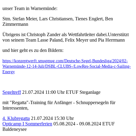
unser Team in Warnemünde:
Stm. Stefan Meier, Lars Christiansen, Tienes Englert, Ben
Zimmermann
Übrigens ist Christoph Zander als Wettfahrtleiter dabei.Unterstützt
von seinem Team Lasse Paland, Felix Meyer und Pia Herrmann
und hier geht es zu den Bildern:
https://konzeptwerft.smugmug.com/Deutsche-Segel-Bundesliga/2024/02-
Warnemünde-12-14-Juli/DSBL-CLUBS-/LowRes-Social-Media-c-Sailing-
Energy
Segeltreff
21.07.2024 11:00 Uhr
ETUF Steganlage
mit "Regatta"-Training für Anfänger - Schnuppersegeln für
Interessenten,
4. Klubregatta
21.07.2024 15:30 Uhr
Opticamp I Sommerferien
05.08.2024 - 09.08.2024
ETUF
Baldeneysee