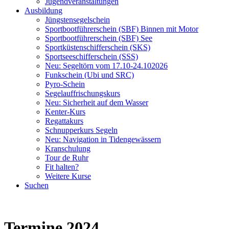
Jugendveranstaltungen
Ausbildung
Jüngsten­segelschein
Sportboot­führerschein (SBF) Binnen mit Motor
Sportboot­führerschein (SBF) See
Sportküsten­schifferschein (SKS)
Sportsee­schifferschein (SSS)
Neu: Segeltörn vom 17.10-24.102026
Funkschein (Ubi und SRC)
Pyro-Schein
Segelauffrischungskurs
Neu: Sicherheit auf dem Wasser
Kenter-Kurs
Regattakurs
Schnupperkurs Segeln
Neu: Navigation in Tidengewässern
Kranschulung
Tour de Ruhr
Fit halten?
Weitere Kurse
Suchen
Termine 2024