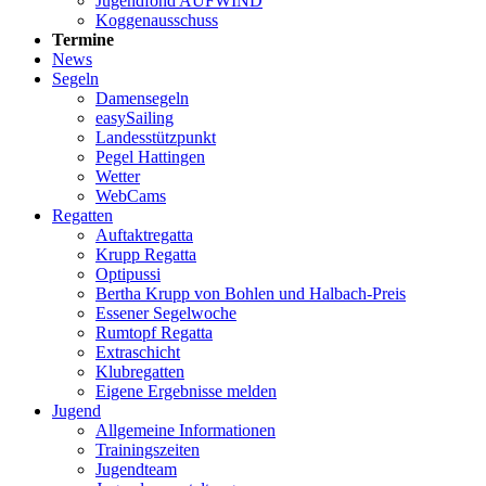
Jugendfond AUFWIND
Koggenausschuss
Termine
News
Segeln
Damensegeln
easySailing
Landesstützpunkt
Pegel Hattingen
Wetter
WebCams
Regatten
Auftaktregatta
Krupp Regatta
Optipussi
Bertha Krupp von Bohlen und Halbach-Preis
Essener Segelwoche
Rumtopf Regatta
Extraschicht
Klubregatten
Eigene Ergebnisse melden
Jugend
Allgemeine Informationen
Trainingszeiten
Jugendteam