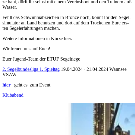
ze habt, dürft Ihr selbst mit einem Ver­eins­boot und den Trai­nern aufs
Was­ser.
Fehlt das Schwimm­ab­zei­chen in Bron­ze noch, könnt Ihr den Se­gel­
si­mu­la­tor an Land be­nut­zen und dort auf dem Tro­cke­nen Eure ers­
ten Se­gel­erfah­run­gen ma­chen.
Wei­te­re In­for­ma­tio­nen in Kürze hier.
Wir freu­en uns auf Euch!
Euer Ju­gend-Team der ETUF Se­gel­rie­ge
2. Segelbundesliga 1. Spieltag
19.04.2024 - 21.04.2024
Wannsee
VSAW
hier
geht es zum Event
Klubabend