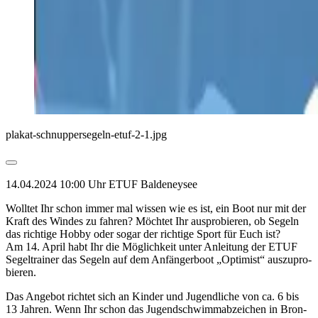
plakat-schnuppersegeln-etuf-2-1.jpg
14.04.2024 10:00 Uhr
ETUF Baldeneysee
Woll­tet Ihr schon immer mal wis­sen wie es ist, ein Boot nur mit der
Kraft des Win­des zu fah­ren? Möch­tet Ihr aus­pro­bie­ren, ob Se­geln
das rich­ti­ge Hobby oder sogar der rich­ti­ge Sport für Euch ist?
Am 14. April habt Ihr die Mög­lich­keit unter An­lei­tung der ETUF
Se­gel­trai­ner das Se­geln auf dem An­fän­ger­boot „Op­ti­mist“ aus­zu­pro­
bie­ren.
Das An­ge­bot rich­tet sich an Kin­der und Ju­gend­li­che von ca. 6 bis
13 Jah­ren. Wenn Ihr schon das Ju­gend­schwimm­ab­zei­chen in Bron­