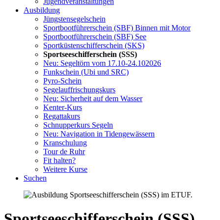
Jugendveranstaltungen
Ausbildung
Jüngsten­segelschein
Sportboot­führerschein (SBF) Binnen mit Motor
Sportboot­führerschein (SBF) See
Sportküsten­schifferschein (SKS)
Sportsee­schifferschein (SSS)
Neu: Segeltörn vom 17.10-24.102026
Funkschein (Ubi und SRC)
Pyro-Schein
Segelauffrischungskurs
Neu: Sicherheit auf dem Wasser
Kenter-Kurs
Regattakurs
Schnupperkurs Segeln
Neu: Navigation in Tidengewässern
Kranschulung
Tour de Ruhr
Fit halten?
Weitere Kurse
Suchen
Sportsee­schifferschein (SSS)