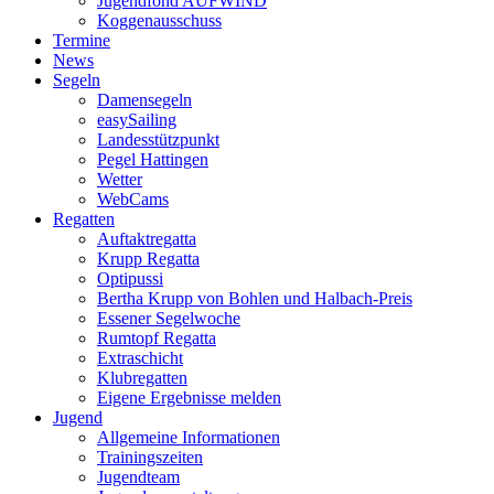
Jugendfond AUFWIND
Koggenausschuss
Termine
News
Segeln
Damensegeln
easySailing
Landesstützpunkt
Pegel Hattingen
Wetter
WebCams
Regatten
Auftaktregatta
Krupp Regatta
Optipussi
Bertha Krupp von Bohlen und Halbach-Preis
Essener Segelwoche
Rumtopf Regatta
Extraschicht
Klubregatten
Eigene Ergebnisse melden
Jugend
Allgemeine Informationen
Trainingszeiten
Jugendteam