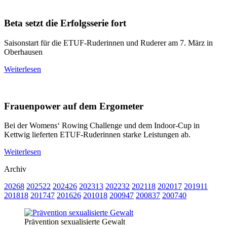
Beta setzt die Erfolgsserie fort
Saisonstart für die ETUF-Ruderinnen und Ruderer am 7. März in
Oberhausen
Weiterlesen
Frauenpower auf dem Ergometer
Bei der Womens‘ Rowing Challenge und dem Indoor-Cup in
Kettwig lieferten ETUF-Ruderinnen starke Leistungen ab.
Weiterlesen
Archiv
2026
8
2025
22
2024
26
2023
13
2022
32
2021
18
2020
17
2019
11
2018
18
2017
47
2016
26
2010
18
2009
47
2008
37
2007
40
Prävention sexualisierte Gewalt