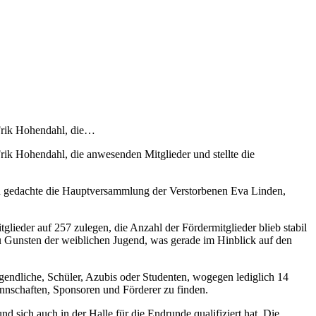
Frik Hohendahl, die…
ik Hohendahl, die anwesenden Mitglieder und stellte die
nn gedachte die Hauptversammlung der Verstorbenen Eva Linden,
lieder auf 257 zulegen, die Anzahl der Fördermitglieder blieb stabil
 zu Gunsten der weiblichen Jugend, was gerade im Hinblick auf den
ugendliche, Schüler, Azubis oder Studenten, wogegen lediglich 14
annschaften, Sponsoren und Förderer zu finden.
 sich auch in der Halle für die Endrunde qualifiziert hat. Die