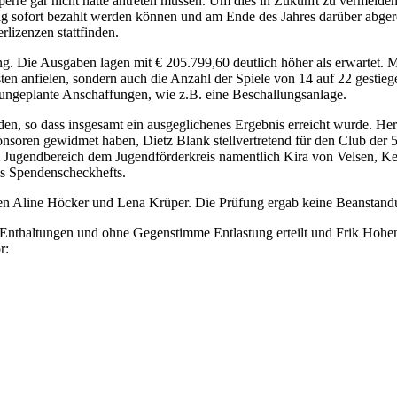
rre gar nicht hätte antreten müssen. Um dies in Zukunft zu vermeiden
tig sofort bezahlt werden können und am Ende des Jahres darüber abge
izenzen stattfinden.
ng. Die Ausgaben lagen mit € 205.799,60 deutlich höher als erwartet. M
ten anfielen, sondern auch die Anzahl der Spiele von 14 auf 22 gestiege
ungeplante Anschaffungen, wie z.B. eine Beschallungsanlage.
en, so dass insgesamt ein ausgeglichenes Ergebnis erreicht wurde. Her
nsoren gewidmet haben, Dietz Blank stellvertretend für den Club der 
 Jugendbereich dem Jugendförderkreis namentlich Kira von Velsen, Ke
s Spendenscheckhefts.
nen Aline Höcker und Lena Krüper. Die Prüfung ergab keine Beanstand
nthaltungen und ohne Gegenstimme Entlastung erteilt und Frik Hohen
r: