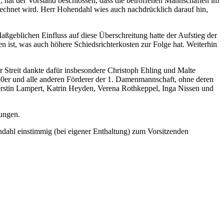
, hat der Vorstand beschlossen, dass die betroffenen Mannschaften im
rechnet wird. Herr Hohendahl wies auch nachdrücklich darauf hin,
aßgeblichen Einfluss auf diese Überschreitung hatte der Aufstieg der
n ist, was auch höhere Schiedsrichterkosten zur Folge hat. Weiterhin
r Streit dankte dafür insbesondere Christoph Ehling und Malte
50er und alle anderen Förderer der 1. Damenmannschaft, ohne deren
rstin Lampert, Katrin Heyden, Verena Rothkeppel, Inga Nissen und
ungen.
dahl einstimmig (bei eigener Enthaltung) zum Vorsitzenden