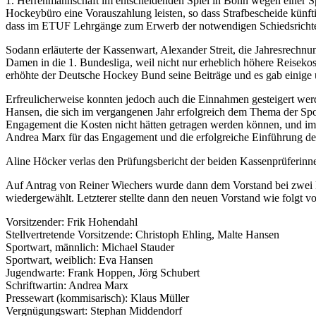
1. Herrenmannschaft im entscheidenden Spiel in Bonn wegen einer Spe
Hockeybüro eine Vorauszahlung leisten, so dass Strafbescheide künf
dass im ETUF Lehrgänge zum Erwerb der notwendigen Schiedsrichterl
Sodann erläuterte der Kassenwart, Alexander Streit, die Jahresrechnu
Damen in die 1. Bundesliga, weil nicht nur erheblich höhere Reisekos
erhöhte der Deutsche Hockey Bund seine Beiträge und es gab einige 
Erfreulicherweise konnten jedoch auch die Einnahmen gesteigert werd
Hansen, die sich im vergangenen Jahr erfolgreich dem Thema der Spo
Engagement die Kosten nicht hätten getragen werden können, und im
Andrea Marx für das Engagement und die erfolgreiche Einführung de
Aline Höcker verlas den Prüfungsbericht der beiden Kassenprüferin
Auf Antrag von Reiner Wiechers wurde dann dem Vorstand bei zwei E
wiedergewählt. Letzterer stellte dann den neuen Vorstand wie folgt vo
Vorsitzender: Frik Hohendahl
Stellvertretende Vorsitzende: Christoph Ehling, Malte Hansen
Sportwart, männlich: Michael Stauder
Sportwart, weiblich: Eva Hansen
Jugendwarte: Frank Hoppen, Jörg Schubert
Schriftwartin: Andrea Marx
Pressewart (kommisarisch): Klaus Müller
Vergnügungswart: Stephan Middendorf