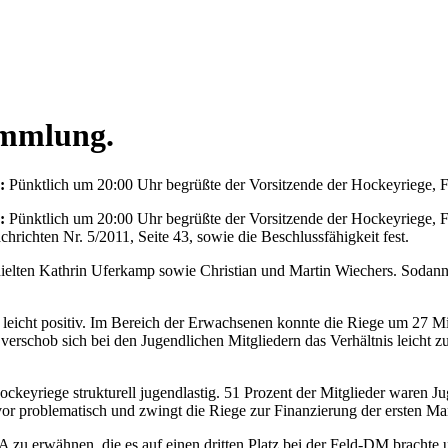
ammlung.
:
Pünktlich um 20:00 Uhr begrüßte der Vorsitzende der Hockeyriege, 
:
Pünktlich um 20:00 Uhr begrüßte der Vorsitzende der Hockeyriege, Fr
hten Nr. 5/2011, Seite 43, sowie die Beschlussfähigkeit fest.
rhielten Kathrin Uferkamp sowie Christian und Martin Wiechers. Soda
leicht positiv. Im Bereich der Erwachsenen konnte die Riege um 27 Mitg
l verschob sich bei den Jugendlichen Mitgliedern das Verhältnis leicht
ockeyriege strukturell jugendlastig. 51 Prozent der Mitglieder waren J
 vor problematisch und zwingt die Riege zur Finanzierung der ersten M
u erwähnen, die es auf einen dritten Platz bei der Feld-DM brachte und