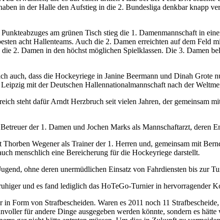
aben in der Halle den Aufstieg in die 2. Bundesliga denkbar knapp ver
 Punkteabzuges am grünen Tisch stieg die 1. Damenmannschaft in einem
besten acht Hallenteams. Auch die 2. Damen erreichten auf dem Feld mit
len die 2. Damen in den höchst möglichen Spielklassen. Die 3. Damen b
ich auch, dass die Hockeyriege in Janine Beermann und Dinah Grote nu
eipzig mit der Deutschen Hallennationalmannschaft nach der Weltmeiste
ich steht dafür Arndt Herzbruch seit vielen Jahren, der gemeinsam mit d
Betreuer der 1. Damen und Jochen Marks als Mannschaftarzt, deren E
it Thorben Wegener als Trainer der 1. Herren und, gemeinsam mit Ber
auch menschlich eine Bereicherung für die Hockeyriege darstellt.
ugend, ohne deren unermüdlichen Einsatz von Fahrdiensten bis zur Turn
ruhiger und es fand lediglich das HoTeGo-Turnier in hervorragender Koo
war in Form von Strafbescheiden. Waren es 2011 noch 11 Strafbescheide
 sinnvoller für andere Dinge ausgegeben werden könnte, sondern es hätte