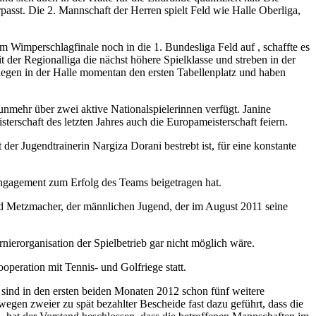
passt. Die 2. Mannschaft der Herren spielt Feld wie Halle Oberliga,
 Wimperschlagfinale noch in die 1. Bundesliga Feld auf , schaffte es
 der Regionalliga die nächst höhere Spielklasse und streben in der
elegen in der Halle momentan den ersten Tabellenplatz und haben
nmehr über zwei aktive Nationalspielerinnen verfügt. Janine
rschaft des letzten Jahres auch die Europameisterschaft feiern.
er Jugendtrainerin Nargiza Dorani bestrebt ist, für eine konstante
ngagement zum Erfolg des Teams beigetragen hat.
nd Metzmacher, der männlichen Jugend, der im August 2011 seine
ierorganisation der Spielbetrieb gar nicht möglich wäre.
peration mit Tennis- und Golfriege statt.
, sind in den ersten beiden Monaten 2012 schon fünf weitere
 wegen zweier zu spät bezahlter Bescheide fast dazu geführt, dass die