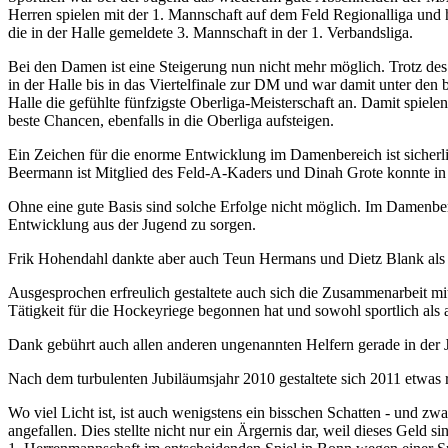
Herren spielen mit der 1. Mannschaft auf dem Feld Regionalliga und h
die in der Halle gemeldete 3. Mannschaft in der 1. Verbandsliga.
Bei den Damen ist eine Steigerung nun nicht mehr möglich. Trotz des
in der Halle bis in das Viertelfinale zur DM und war damit unter den 
Halle die gefühlte fünfzigste Oberliga-Meisterschaft an. Damit spie
beste Chancen, ebenfalls in die Oberliga aufsteigen.
Ein Zeichen für die enorme Entwicklung im Damenbereich ist sicherl
Beermann ist Mitglied des Feld-A-Kaders und Dinah Grote konnte in L
Ohne eine gute Basis sind solche Erfolge nicht möglich. Im Damenbere
Entwicklung aus der Jugend zu sorgen.
Frik Hohendahl dankte aber auch Teun Hermans und Dietz Blank als 
Ausgesprochen erfreulich gestaltete auch sich die Zusammenarbeit m
Tätigkeit für die Hockeyriege begonnen hat und sowohl sportlich als 
Dank gebührt auch allen anderen ungenannten Helfern gerade in der J
Nach dem turbulenten Jubiläumsjahr 2010 gestaltete sich 2011 etwas 
Wo viel Licht ist, ist auch wenigstens ein bisschen Schatten - und z
angefallen. Dies stellte nicht nur ein Ärgernis dar, weil dieses Geld