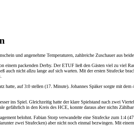
en
enschein und angenehme Temperaturen, zahlreiche Zuschauer aus beide
ig von einem packenden Derby. Der ETUF ließ den Gästen viel zu viel 
uch nicht allzu lange auf sich warten. Mit der ersten Strafecke brac
.
atz hatte, auf 3:0 stellen (17. Minute). Johannes Späker sorgte mit dem
ser ins Spiel. Gleichzeitig hatte der klare Spielstand nach zwei Vierte
e gefährlich in den Kreis des HCE, konnte daraus aber nichts Zählbare
gagement belohnt. Fabian Storp verwandelte eine Strafecke zum 1:4 (47
arunter zwei Strafecken) aber nicht noch einmal bezwingen. Mit einem