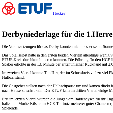
Hockey
Derbyniederlage für die 1.Herr
Die Voraussetzungen für das Derby konnten nicht besser sein - Sonn
Das Spiel selbst hatte in den ersten beiden Vierteln allerdings wen
ETUF-Kreis durchkombinieren konnten. Die Führung für den HCE ließ a
Späker erhöhte in der 13. Minute per argentinischer Rückhand auf 2:0
Im zweiten Viertel konnte Tim Hirt, der im Schusskreis viel zu viel Pl
Halbzeitstand.
Die Gastgeber stellten nach der Halbzeitpause um und kamen direkt bes
nach Hause zu schaukeln. Der ETUF kam im dritten Viertel einige Mal
Erst im letzten Viertel wurden die Jungs vom Baldeneysee für ihr En
haltenden Moritz Küster im HCE-Tor trotz mehrerer guter Chancen (d
Spielende.