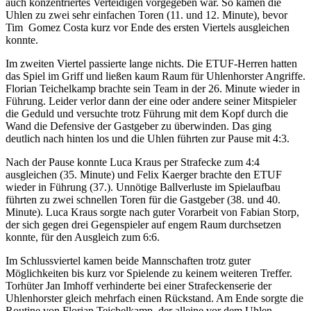
auch konzentriertes Verteidigen vorgegeben war. So kamen die
Uhlen zu zwei sehr einfachen Toren (11. und 12. Minute), bevor
Tim Gomez Costa kurz vor Ende des ersten Viertels ausgleichen
konnte.
Im zweiten Viertel passierte lange nichts. Die ETUF-Herren hatten
das Spiel im Griff und ließen kaum Raum für Uhlenhorster Angriffe.
Florian Teichelkamp brachte sein Team in der 26. Minute wieder in
Führung. Leider verlor dann der eine oder andere seiner Mitspieler
die Geduld und versuchte trotz Führung mit dem Kopf durch die
Wand die Defensive der Gastgeber zu überwinden. Das ging
deutlich nach hinten los und die Uhlen führten zur Pause mit 4:3.
Nach der Pause konnte Luca Kraus per Strafecke zum 4:4
ausgleichen (35. Minute) und Felix Kaerger brachte den ETUF
wieder in Führung (37.). Unnötige Ballverluste im Spielaufbau
führten zu zwei schnellen Toren für die Gastgeber (38. und 40.
Minute). Luca Kraus sorgte nach guter Vorarbeit von Fabian Storp,
der sich gegen drei Gegenspieler auf engem Raum durchsetzen
konnte, für den Ausgleich zum 6:6.
Im Schlussviertel kamen beide Mannschaften trotz guter
Möglichkeiten bis kurz vor Spielende zu keinem weiteren Treffer.
Torhüter Jan Imhoff verhinderte bei einer Strafeckenserie der
Uhlenhorster gleich mehrfach einen Rückstand. Am Ende sorgte die
Routine von Florian Teichelkamp, der alleine vor dem Uhlen-