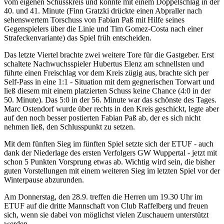
vom eigenen Schusskreis und konnte mit einem Doppelschlag in der
40. und 41. Minute (Finn Gratzki drückte einen Abpraller nach
sehenswertem Torschuss von Fabian Paß mit Hilfe seines
Gegenspielers über die Linie und Tim Gomez-Costa nach einer
Strafeckenvariante) das Spiel früh entscheiden.
Das letzte Viertel brachte zwei weitere Tore für die Gastgeber. Erst
schaltete Nachwuchsspieler Hubertus Elenz am schnellsten und
führte einen Freischlag vor dem Kreis zügig aus, brachte sich per
Self-Pass in eine 1:1 - Situation mit dem gegnerischen Torwart und
ließ diesem mit einem platzierten Schuss keine Chance (4:0 in der
50. Minute). Das 5:0 in der 56. Minute war das schönste des Tages.
Marc Ostendorf wurde über rechts in den Kreis geschickt, legte aber
auf den noch besser postierten Fabian Paß ab, der es sich nicht
nehmen ließ, den Schlusspunkt zu setzen.
Mit dem fünften Sieg im fünften Spiel setzte sich der ETUF - auch
dank der Niederlage des ersten Verfolgers GW Wuppertal - jetzt mit
schon 5 Punkten Vorsprung etwas ab. Wichtig wird sein, die bisher
guten Vorstellungen mit einem weiteren Sieg im letzten Spiel vor der
Winterpause abzurunden.
Am Donnerstag, den 28.9. treffen die Herren um 19.30 Uhr im
ETUF auf die dritte Mannschaft von Club Raffelberg und freuen
sich, wenn sie dabei von möglichst vielen Zuschauern unterstützt
werden.