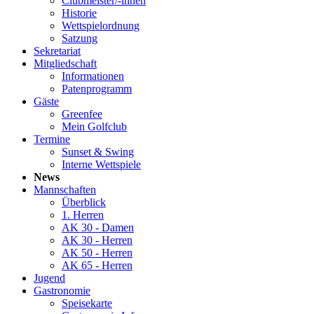
Clubmeister/-innen
Historie
Wettspielordnung
Satzung
Sekretariat
Mitgliedschaft
Informationen
Patenprogramm
Gäste
Greenfee
Mein Golfclub
Termine
Sunset & Swing
Interne Wettspiele
News
Mannschaften
Überblick
1. Herren
AK 30 - Damen
AK 30 - Herren
AK 50 - Herren
AK 65 - Herren
Jugend
Gastronomie
Speisekarte