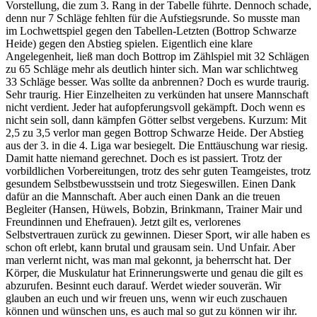
Vorstellung, die zum 3. Rang in der Tabelle führte. Dennoch schade,
denn nur 7 Schläge fehlten für die Aufstiegsrunde. So musste man
im Lochwettspiel gegen den Tabellen-Letzten (Bottrop Schwarze
Heide) gegen den Abstieg spielen. Eigentlich eine klare
Angelegenheit, ließ man doch Bottrop im Zählspiel mit 32 Schlägen
zu 65 Schläge mehr als deutlich hinter sich. Man war schlichtweg
33 Schläge besser. Was sollte da anbrennen? Doch es wurde traurig.
Sehr traurig. Hier Einzelheiten zu verkünden hat unsere Mannschaft
nicht verdient. Jeder hat aufopferungsvoll gekämpft. Doch wenn es
nicht sein soll, dann kämpfen Götter selbst vergebens. Kurzum: Mit
2,5 zu 3,5 verlor man gegen Bottrop Schwarze Heide. Der Abstieg
aus der 3. in die 4. Liga war besiegelt. Die Enttäuschung war riesig.
Damit hatte niemand gerechnet. Doch es ist passiert. Trotz der
vorbildlichen Vorbereitungen, trotz des sehr guten Teamgeistes, trotz
gesundem Selbstbewusstsein und trotz Siegeswillen. Einen Dank
dafür an die Mannschaft. Aber auch einen Dank an die treuen
Begleiter (Hansen, Hüwels, Bobzin, Brinkmann, Trainer Mair und
Freundinnen und Ehefrauen). Jetzt gilt es, verlorenes
Selbstvertrauen zurück zu gewinnen. Dieser Sport, wir alle haben es
schon oft erlebt, kann brutal und grausam sein. Und Unfair. Aber
man verlernt nicht, was man mal gekonnt, ja beherrscht hat. Der
Körper, die Muskulatur hat Erinnerungswerte und genau die gilt es
abzurufen. Besinnt euch darauf. Werdet wieder souverän. Wir
glauben an euch und wir freuen uns, wenn wir euch zuschauen
können und wünschen uns, es auch mal so gut zu können wir ihr.