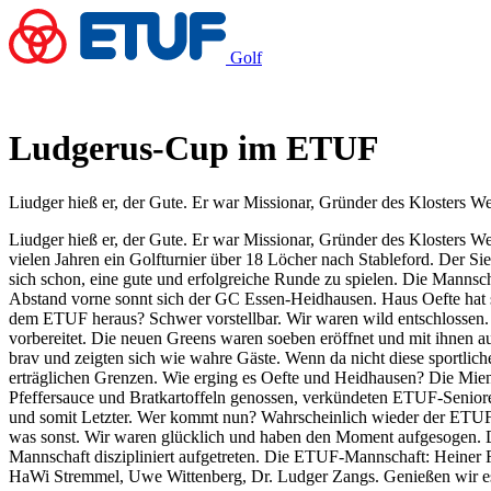
Golf
Ludgerus-Cup im ETUF
Liudger hieß er, der Gute. Er war Missionar, Gründer des Klosters 
Liudger hieß er, der Gute. Er war Missionar, Gründer des Klosters 
vielen Jahren ein Golfturnier über 18 Löcher nach Stableford. Der Sieg
sich schon, eine gute und erfolgreiche Runde zu spielen. Die Mannsc
Abstand vorne sonnt sich der GC Essen-Heidhausen. Haus Oefte hat 
dem ETUF heraus? Schwer vorstellbar. Wir waren wild entschlossen. D
vorbereitet. Die neuen Greens waren soeben eröffnet und mit ihnen a
brav und zeigten sich wie wahre Gäste. Wenn da nicht diese sportlich
erträglichen Grenzen. Wie erging es Oefte und Heidhausen? Die Miene
Pfeffersauce und Bratkartoffeln genossen, verkündeten ETUF-Seniore
und somit Letzter. Wer kommt nun? Wahrscheinlich wieder der ETUF
was sonst. Wir waren glücklich und haben den Moment aufgesogen. Der
Mannschaft diszipliniert aufgetreten. Die ETUF-Mannschaft: Heiner 
HaWi Stremmel, Uwe Wittenberg, Dr. Ludger Zangs. Genießen w