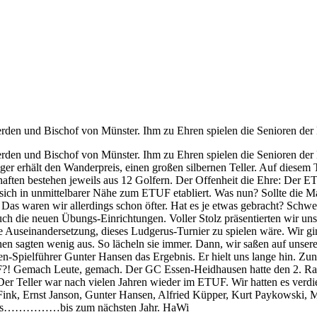
Werden und Bischof von Münster. Ihm zu Ehren spielen die Senioren d
Werden und Bischof von Münster. Ihm zu Ehren spielen die Senioren d
er erhält den Wanderpreis, einen großen silbernen Teller. Auf diesem Te
haften bestehen jeweils aus 12 Golfern. Der Offenheit die Ehre: Der ET
sich in unmittelbarer Nähe zum ETUF etabliert. Was nun? Sollte die M
as waren wir allerdings schon öfter. Hat es je etwas gebracht? Schwe
uch die neuen Übungs-Einrichtungen. Voller Stolz präsentierten wir un
e Auseinandersetzung, dieses Ludgerus-Turnier zu spielen wäre. Wir gin
n sagten wenig aus. So lächeln sie immer. Dann, wir saßen auf unsere
n-Spielführer Gunter Hansen das Ergebnis. Er hielt uns lange hin. Z
?! Gemach Leute, gemach. Der GC Essen-Heidhausen hatte den 2. Rang 
 Teller war nach vielen Jahren wieder im ETUF. Wir hatten es verdien
Fink, Ernst Janson, Gunter Hansen, Alfried Küpper, Kurt Paykowski, M
ir es……………bis zum nächsten Jahr. HaWi