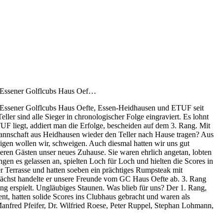
er Essener Golflcubs Haus Oef…
er Essener Golflcubs Haus Oefte, Essen-Heidhausen und ETUF seit
ller sind alle Sieger in chronologischer Folge eingraviert. Es lohnt
UF liegt, addiert man die Erfolge, bescheiden auf dem 3. Rang. Mit
annschaft aus Heidhausen wieder den Teller nach Hause tragen? Aus
igen wollen wir, schweigen. Auch diesmal hatten wir uns gut
seren Gästen unser neues Zuhause. Sie waren ehrlich angetan, lobten
gen es gelassen an, spielten Loch für Loch und hielten die Scores in
r Terrasse und hatten soeben ein prächtiges Rumpsteak mit
unächst handelte er unsere Freunde vom GC Haus Oefte ab. 3. Rang
erspielt. Ungläubiges Staunen. Was blieb für uns? Der 1. Rang,
t, hatten solide Scores ins Clubhaus gebracht und waren als
anfred Pfeifer, Dr. Wilfried Roese, Peter Ruppel, Stephan Lohmann,