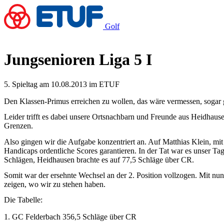
Golf
Jungsenioren Liga 5 I
5. Spieltag am 10.08.2013 im ETUF
Den Klassen-Primus erreichen zu wollen, das wäre vermessen, sogar gr
Leider trifft es dabei unsere Ortsnachbarn und Freunde aus Heidhau
Grenzen.
Also gingen wir die Aufgabe konzentriert an. Auf Matthias Klein, m
Handicaps
ordentliche Scores garantieren. In der Tat war es unser T
Schlägen, Heidhausen brachte es auf 77,5 Schläge über CR.
Somit war der ersehnte Wechsel an der 2. Position vollzogen. Mit nu
zeigen, wo wir zu stehen haben.
Die Tabelle:
1.
GC Felderbach
356,5 Schläge über CR