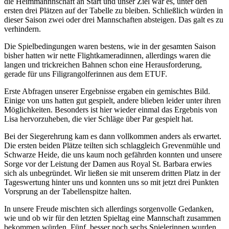
die Heimmannnschaft an Start und unser Ziel war es, unter den
ersten drei Plätzen auf der Tabelle zu bleiben. Schließlich würden in
dieser Saison zwei oder drei Mannschaften absteigen. Das galt es zu
verhindern.
Die Spielbedingungen waren bestens, wie in der gesamten Saison
bisher hatten wir nette Flightkameradinnen, allerdings waren die
langen und trickreichen Bahnen schon eine Herausforderung,
gerade für uns Filigrangolferinnen aus dem ETUF.
Erste Abfragen unserer Ergebnisse ergaben ein gemischtes Bild.
Einige von uns hatten gut gespielt, andere blieben leider unter ihren
Möglichkeiten. Besonders ist hier wieder einmal das Ergebnis von
Lisa hervorzuheben, die vier Schläge über Par gespielt hat.
Bei der Siegerehrung kam es dann vollkommen anders als erwartet.
Die ersten beiden Plätze teilten sich schlaggleich Grevenmühle und
Schwarze Heide, die uns kaum noch gefährden konnten und unsere
Sorge vor der Leistung der Damen aus Royal St. Barbara erwies
sich als unbegründet. Wir ließen sie mit unserem dritten Platz in der
Tageswertung hinter uns und konnten uns so mit jetzt drei Punkten
Vorsprung an der Tabellenspitze halten.
In unsere Freude mischten sich allerdings sorgenvolle Gedanken,
wie und ob wir für den letzten Spieltag eine Mannschaft zusammen
bekommen würden. Fünf, besser noch sechs Spielerinnen wurden