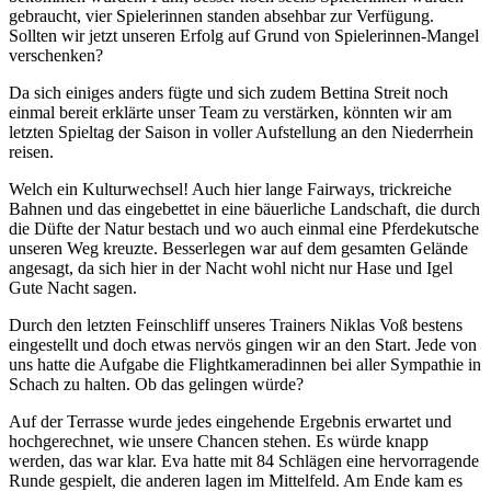
gebraucht, vier Spielerinnen standen absehbar zur Verfügung.
Sollten wir jetzt unseren Erfolg auf Grund von Spielerinnen-Mangel
verschenken?
Da sich einiges anders fügte und sich zudem Bettina Streit noch
einmal bereit erklärte unser Team zu verstärken, könnten wir am
letzten Spieltag der Saison in voller Aufstellung an den Niederrhein
reisen.
Welch ein Kulturwechsel! Auch hier lange Fairways, trickreiche
Bahnen und das eingebettet in eine bäuerliche Landschaft, die durch
die Düfte der Natur bestach und wo auch einmal eine Pferdekutsche
unseren Weg kreuzte. Besserlegen war auf dem gesamten Gelände
angesagt, da sich hier in der Nacht wohl nicht nur Hase und Igel
Gute Nacht sagen.
Durch den letzten Feinschliff unseres Trainers Niklas Voß bestens
eingestellt und doch etwas nervös gingen wir an den Start. Jede von
uns hatte die Aufgabe die Flightkameradinnen bei aller Sympathie in
Schach zu halten. Ob das gelingen würde?
Auf der Terrasse wurde jedes eingehende Ergebnis erwartet und
hochgerechnet, wie unsere Chancen stehen. Es würde knapp
werden, das war klar. Eva hatte mit 84 Schlägen eine hervorragende
Runde gespielt, die anderen lagen im Mittelfeld. Am Ende kam es