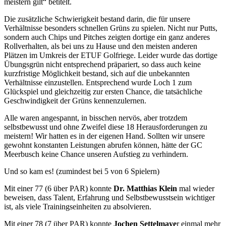
meistern gilt“ betitelt.
Die zusätzliche Schwierigkeit bestand darin, die für unsere
Verhältnisse besonders schnellen Grüns zu spielen. Nicht nur Putts,
sondern auch Chips und Pitches zeigten dortige ein ganz anderes
Rollverhalten, als bei uns zu Hause und den meisten anderen
Plätzen im Umkreis der ETUF Golfriege. Leider wurde das dortige
Übungsgrün nicht entsprechend präpariert, so dass auch keine
kurzfristige Möglichkeit bestand, sich auf die unbekannten
Verhältnisse einzustellen. Entsprechend wurde Loch 1 zum
Glückspiel und gleichzeitig zur ersten Chance, die tatsächliche
Geschwindigkeit der Grüns kennenzulernen.
Alle waren angespannt, in bisschen nervös, aber trotzdem
selbstbewusst und ohne Zweifel diese 18 Herausforderungen zu
meistern! Wir hatten es in der eigenen Hand. Sollten wir unsere
gewohnt konstanten Leistungen abrufen können, hätte der GC
Meerbusch keine Chance unseren Aufstieg zu verhindern.
Und so kam es! (zumindest bei 5 von 6 Spielern)
Mit einer 77 (6 über PAR) konnte
Dr. Matthias Klein
mal wieder
beweisen, dass Talent, Erfahrung und Selbstbewusstsein wichtiger
ist, als viele Trainingseinheiten zu absolvieren.
Mit einer 78 (7 über PAR) konnte
Jochen Settelmaye
r einmal mehr