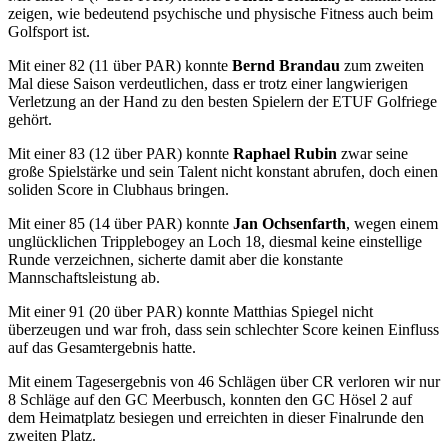
zeigen, wie bedeutend psychische und physische Fitness auch beim
Golfsport ist.
Mit einer 82 (11 über PAR) konnte
Bernd Brandau
zum zweiten
Mal diese Saison verdeutlichen, dass er trotz einer langwierigen
Verletzung an der Hand zu den besten Spielern der ETUF Golfriege
gehört.
Mit einer 83 (12 über PAR) konnte
Raphael Rubin
zwar seine
große Spielstärke und sein Talent nicht konstant abrufen, doch einen
soliden Score in Clubhaus bringen.
Mit einer 85 (14 über PAR) konnte
Jan Ochsenfarth
, wegen einem
unglücklichen Tripplebogey an Loch 18, diesmal keine einstellige
Runde verzeichnen, sicherte damit aber die konstante
Mannschaftsleistung ab.
Mit einer 91 (20 über PAR) konnte Matthias Spiegel nicht
überzeugen und war froh, dass sein schlechter Score keinen Einfluss
auf das Gesamtergebnis hatte.
Mit einem Tagesergebnis von 46 Schlägen über CR verloren wir nur
8 Schläge auf den GC Meerbusch, konnten den GC Hösel 2 auf
dem Heimatplatz besiegen und erreichten in dieser Finalrunde den
zweiten Platz.