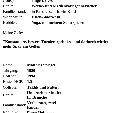
Golfspiel:
lange Drives
Beruf:
Werbe- und Medienvorlagenhersteller
Familienstand:
in Partnerschaft, ein Kind
Wohnhaft in:
Essen-Stadtwald
Hobbies:
Yoga, mit meinem Sohn spielen
Meine Ziele:
"Konstantere, bessere Turnierergebnisse und dadurch wieder
mehr Spaß am Golfen"
Name:
Matthias Spiegel
Jahrgang:
1980
Golf seit:
1994
Bestes HCP:
1,5
Golfspiel:
Taktik und Putten
Unternehmer in der
Beruf:
IT-Branche
Verheiratet, zwei
Familienstand:
Kinder
Wohnhaft in:
Essen-Heisingen