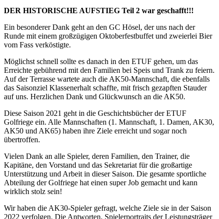
DER HISTORISCHE AUFSTIEG Teil 2 war geschafft!!!
Ein besonderer Dank geht an den GC Hösel, der uns nach der
Runde mit einem großzügigen Oktoberfestbuffet und zweierlei Bier
vom Fass verköstigte.
Möglichst schnell sollte es danach in den ETUF gehen, um das
Erreichte gebührend mit den Familien bei Speis und Trank zu feiern.
Auf der Terrasse wartete auch die AK50-Mannschaft, die ebenfalls
das Saisonziel Klassenerhalt schaffte, mit frisch gezapften Stauder
auf uns. Herzlichen Dank und Glückwunsch an die AK50.
Diese Saison 2021 geht in die Geschichtsbücher der ETUF
Golfriege ein. Alle Mannschaften (1. Mannschaft, 1. Damen, AK30,
AK50 und AK65) haben ihre Ziele erreicht und sogar noch
übertroffen.
Vielen Dank an alle Spieler, deren Familien, den Trainer, die
Kapitäne, den Vorstand und das Sekretariat für die großartige
Unterstützung und Arbeit in dieser Saison. Die gesamte sportliche
Abteilung der Golfriege hat einen super Job gemacht und kann
wirklich stolz sein!
Wir haben die AK30-Spieler gefragt, welche Ziele sie in der Saison
2022 verfolgen. Die Antworten, Spielerportraits der Leistungsträger